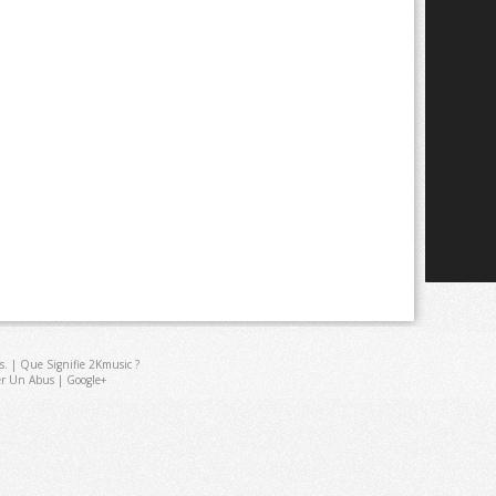
s
. |
Que Signifie 2Kmusic ?
er Un Abus
|
Google+