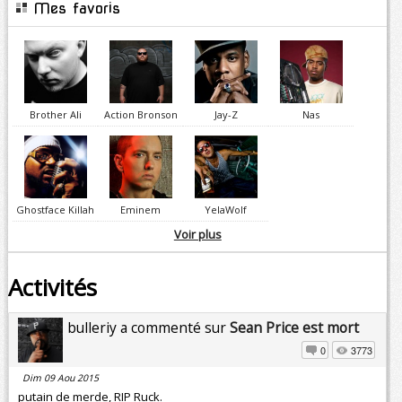
Mes favoris
Brother Ali
Action Bronson
Jay-Z
Nas
Ghostface Killah
Eminem
YelaWolf
Voir plus
Activités
bulleriy a commenté sur
Sean Price est mort
0
3773
Dim 09 Aou 2015
putain de merde, RIP Ruck.