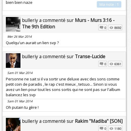
bien bien naze
Ma note : 1
bulleriy a commenté sur
Murs - Murs 3:16 -
The 9th Edition
0
8692
Mer 26 Mar 2014
Quelqu'un aurait un lien svp ?
bulleriy a commenté sur
Transe-Lucide
0
6361
Sam 01 Mar 2014
Personne ne sait si il va sortir une deluxe avec des sons comme
petit coin de paradis , le rap c'est mieux , tetsuo... Sinon si vous
avez un lien pour tout les sons sortis qui ne sont pas sur l'album
balancez les svp
Sam 01 Mar 2014
Oh putain tu gère !
bulleriy a commenté sur
Rakim "Madiba" [SON]
0
1180