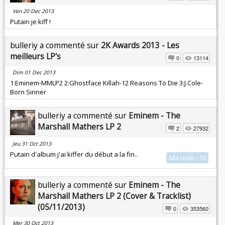
Ven 20 Dec 2013
Putain je kiff !
bulleriy a commenté sur
2K Awards 2013 - Les
meilleurs LP's
0
13114
Dim 01 Dec 2013
1:Eminem-MMLP2 2:Ghostface Killah-12 Reasons To Die 3:J.Cole-
Born Sinner
bulleriy a commenté sur
Eminem - The
Marshall Mathers LP 2
2
27932
Jeu 31 Oct 2013
Putain d'album j'ai kiffer du début a la fin..
Ma note : 10
bulleriy a commenté sur
Eminem - The
Marshall Mathers LP 2 (Cover & Tracklist)
(05/11/2013)
0
353560
Mer 30 Oct 2013