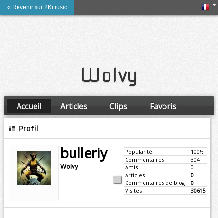
« Revenir sur 2Kmusic
Wolvy
Accueil
Articles
Clips
Favoris
Amis
Profil
bulleriy
Popularité
100%
Commentaires
304
Wolvy
Amis
0
Articles
0
Commentaires de blog
0
Visites
30615