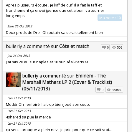
Après plusieurs écoute , je kiff de ouf. Il a fait le taff et
franchement ça envoi jpense que cet album va tourner
longtemps.
Ma note : 10
Sam 26 Oct 2013
Deux prods de Dre ! Oh putain sa serait tellement bien
bulleriy a commenté sur
Côte et match
0
556
Jeu 24 Oct 2013
J'ai mis 20 eu sur naples et 10 sur Réal-Paris MT..
bulleriy a commenté sur
Eminem - The
Marshall Mathers LP 2 (Cover & Tracklist)
(05/11/2013)
0
353560
Lun 21 Oct 2013
Mdddr Oh l'enfoiré il a trop bien joué son coup.
Lun 21 Oct 2013
4shared sa pue la merde
Lun 21 Oct 2013
ça sent l'arnaque a plein nez , je prie pour que ce soit vrai...